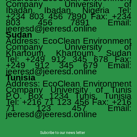
Company University of
Ibadan, Ibadan, Nigeria Tel:
+234 803 456 7890 Fax: +234
803 456 7891 Email:
jeeresd@jeeresd.online
Sudan
Address: EcoClean Environment
Company University of
Khartoum, Khartoum, Sudan
Tel: +249 912 345 678 Fax:
+249 912 345 679 Email:
jeeresd@jeeresd.online
Tunisia
Address: EcoClean Environment
Company University of Tunis
P.O. Box 1234 Tunis, Tunisia
Tel: +216 71 123 456 Fax: +216
71 123 457 Email:
jeeresd@jeeresd.online
Subcribe to our news letter