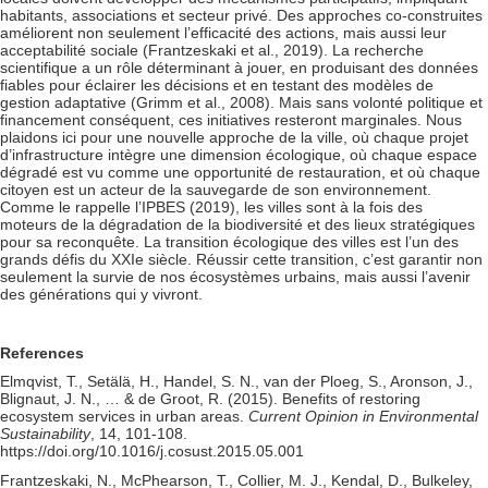
habitants, associations et secteur privé. Des approches co-construites
améliorent non seulement l’efficacité des actions, mais aussi leur
acceptabilité sociale (Frantzeskaki et al., 2019). La recherche
scientifique a un rôle déterminant à jouer, en produisant des données
fiables pour éclairer les décisions et en testant des modèles de
gestion adaptative (Grimm et al., 2008). Mais sans volonté politique et
financement conséquent, ces initiatives resteront marginales. Nous
plaidons ici pour une nouvelle approche de la ville, où chaque projet
d’infrastructure intègre une dimension écologique, où chaque espace
dégradé est vu comme une opportunité de restauration, et où chaque
citoyen est un acteur de la sauvegarde de son environnement.
Comme le rappelle l’IPBES (2019), les villes sont à la fois des
moteurs de la dégradation de la biodiversité et des lieux stratégiques
pour sa reconquête. La transition écologique des villes est l’un des
grands défis du XXIe siècle. Réussir cette transition, c’est garantir non
seulement la survie de nos écosystèmes urbains, mais aussi l’avenir
des générations qui y vivront.
References
Elmqvist, T., Setälä, H., Handel, S. N., van der Ploeg, S., Aronson, J.,
Blignaut, J. N., … & de Groot, R. (2015). Benefits of restoring
ecosystem services in urban areas.
Current Opinion in Environmental
Sustainability
, 14, 101-108.
https://doi.org/10.1016/j.cosust.2015.05.001
Frantzeskaki, N., McPhearson, T., Collier, M. J., Kendal, D., Bulkeley,