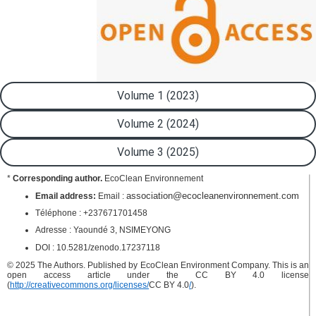
Volume 1 (2023)
Volume 2 (2024)
Volume 3 (2025)
*
Corresponding author.
EcoClean Environnement
association@ecocleanenvironnement.com
Email address:
Email :
Téléphone : +237671701458
Adresse : Yaoundé 3, NSIMEYONG
DOI : 10.5281/zenodo.17237118
© 2025 The Authors. Published by EcoClean Environment Company. This is an
open access article under the CC BY 4.0 license
(
http://creativecommons.org/licenses/
CC BY 4.0
/
).