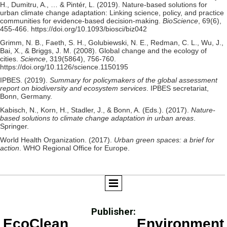
H., Dumitru, A., … & Pintér, L. (2019). Nature-based solutions for
urban climate change adaptation: Linking science, policy, and practice
communities for evidence-based decision-making.
BioScience
, 69(6),
455-466. https://doi.org/10.1093/biosci/biz042
Grimm, N. B., Faeth, S. H., Golubiewski, N. E., Redman, C. L., Wu, J.,
Bai, X., & Briggs, J. M. (2008). Global change and the ecology of
cities.
Science
, 319(5864), 756-760.
https://doi.org/10.1126/science.1150195
IPBES. (2019).
Summary for policymakers of the global assessment
report on biodiversity and ecosystem services
. IPBES secretariat,
Bonn, Germany.
Kabisch, N., Korn, H., Stadler, J., & Bonn, A. (Eds.). (2017).
Nature-
based solutions to climate change adaptation in urban areas
.
Springer.
World Health Organization. (2017).
Urban green spaces: a brief for
action
. WHO Regional Office for Europe.
Publisher:
EcoClean Environment