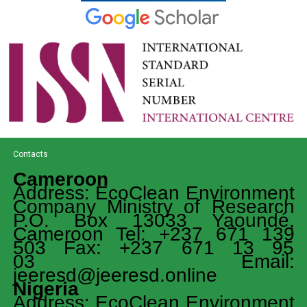
Contacts
Cameroon
Address: EcoClean Environment
Company Ministry of Research
P.O. Box 13033 Yaoundé,
Cameroon Tel: +237 671 139
503 Fax: +237 671 13 95
03 Email:
jeeresd@jeeresd.online
Nigeria
Address: EcoClean Environment