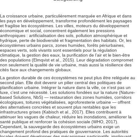
La croissance urbaine, particulièrement marquée en Afrique et dans
les pays en développement, transforme profondément les paysages
et fragilise les écosystèmes. Les villes, moteurs du développement
économique et social, concentrent également les pressions
anthropiques : artificialisation des sols, pollution atmosphérique et
hydrique, perte de biodiversité et fragmentation des habitats. Or, les
écosystèmes urbains parcs, zones humides, forêts périurbaines,
espaces verts, sols vivants sont essentiels pour la régulation
climatique, la gestion des eaux, la purification de l’air et le bien-être
des populations (Elmqvist et al., 2015). Leur dégradation compromet
non seulement la qualité de vie urbaine, mais aussi la résilience des
cités face aux changements globaux.
La gestion durable de ces écosystèmes ne peut plus être reléguée au
second plan. Elle doit devenir un pilier central des politiques de
planification urbaine. Intégrer la nature dans la ville, ce n’est pas un
luxe, c’est une nécessité. Les solutions fondées sur la nature (Nature-
based Solutions, NbS) — restauration des zones humides, corridors
écologiques, toitures végétalisées, agroforesterie urbaine — offrent
des alternatives concrètes et souvent plus rentables que les
infrastructures grises (Kabisch et al., 2017). Elles contribuent à
atténuer les vagues de chaleur, réduire les inondations, améliorer la
santé publique et renforcer la cohésion sociale (WHO, 2017).
Cependant, la sauvegarde des écosystèmes urbains exige un
changement profond des pratiques de gouvernance. Les autorités
locales doivent développer des mécanismes participatifs, impliquant